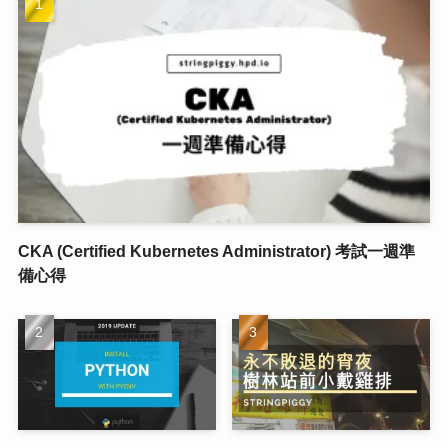
CKA (Certified Kubernetes Administrator) 考試一週準
備心得