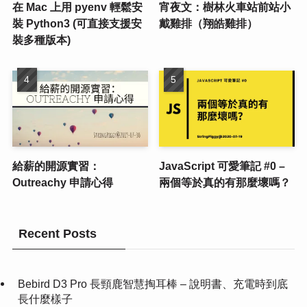
在 Mac 上用 pyenv 輕鬆安
宵夜文：樹林火車站前站小
裝 Python3 (可直接支援安
戴雞排（翔皓雞排）
裝多種版本)
給薪的開源實習：
JavaScript 可愛筆記 #0 –
Outreachy 申請心得
兩個等於真的有那麼壞嗎？
Recent Posts
Bebird D3 Pro 長頸鹿智慧掏耳棒 – 說明書、充電時到底
長什麼樣子