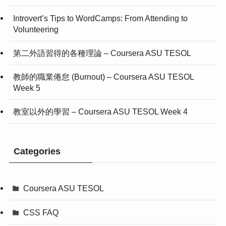
Introvert’s Tips to WordCamps: From Attending to
Volunteering
第二外語習得的各種理論 – Coursera ASU TESOL
教師的職業倦怠 (Burnout) – Coursera ASU TESOL
Week 5
教室以外的學習 – Coursera ASU TESOL Week 4
Categories
Coursera ASU TESOL
CSS FAQ