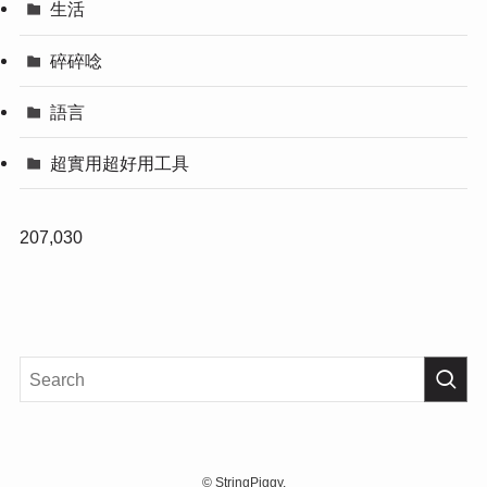
生活
碎碎唸
語言
超實用超好用工具
207,030
©
StringPiggy.