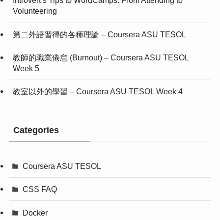
Introvert’s Tips to WordCamps: From Attending to
Volunteering
第二外語習得的各種理論 – Coursera ASU TESOL
教師的職業倦怠 (Burnout) – Coursera ASU TESOL
Week 5
教室以外的學習 – Coursera ASU TESOL Week 4
Categories
Coursera ASU TESOL
CSS FAQ
Docker