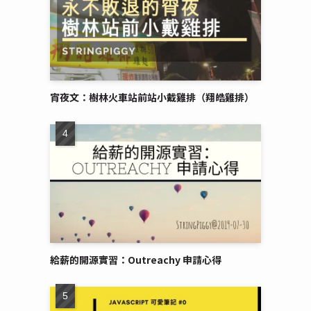
宵夜文：樹林火車站前站小戴雞排（翔皓雞排）
給薪的開源實習：Outreachy 申請心得