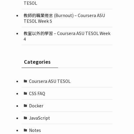
TESOL
教師的職業倦怠 (Burnout) – Coursera ASU
TESOL Week 5
教室以外的學習 – Coursera ASU TESOL Week
4
Categories
Coursera ASU TESOL
CSS FAQ
Docker
JavaScript
Notes