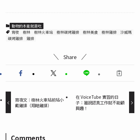
動物的本能就是吃
宵夜
樹林
樹林火車站
樹林碳烤雞排
樹林美食
樹林雞排
沙威瑪
碳烤雞排
雞排
Share
在 VoiceTube 實習的日
宵夜文：樹林火車站前站小
子：誰說認真工作就不能顧
戴雞排（翔皓雞排）
興趣！
Comments