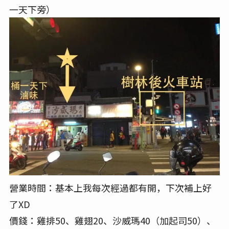
一天下旁）
營業時間：基本上我每次經過都有開，下次補上好
了XD
價錢：雞排50、雞翅20、沙威瑪40（加起司50）、