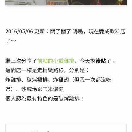
2016/05/06 更新：關了關了 嗚嗚，現在變成飲料店
了～
繼上次分享了
前站的小戴雞排
，今天換
後站
了！
這間店一樣是走精緻路線，分別是：
炸雞排、碳烤雞排、炸雞翅（但我一次都沒吃
過）、沙威瑪跟玉米濃湯
個人認為最有特色的是碳烤雞排！