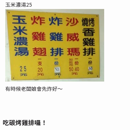
玉米濃湯25
有時候老闆娘會先炸好～
吃碳烤雞排囉！