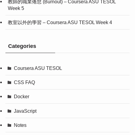
教師的職業倦怠 (Burnout) – Coursera ASU TESOL
Week 5
教室以外的學習 – Coursera ASU TESOL Week 4
Categories
Coursera ASU TESOL
CSS FAQ
Docker
JavaScript
Notes