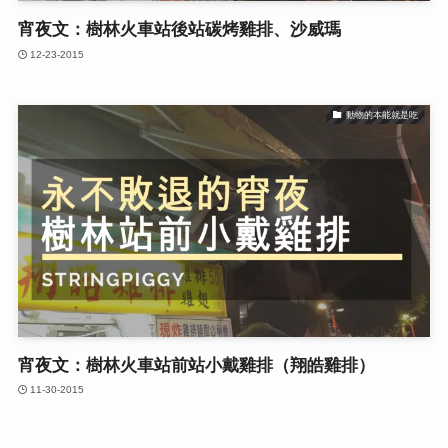
宵夜文：樹林火車站後站碳烤雞排、沙威瑪
12-23-2015
動物的本能就是吃
宵夜文：樹林火車站前站小戴雞排（翔皓雞排）
11-30-2015