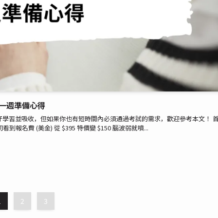
) 考試一週準備心得
好好學習並吸收，但如果你也有短時間內必須通過考試的需求，歡迎參考本文！ 
名費 (美金) 從 $395 特價變 $150 腦波弱就噴...
1
2
3