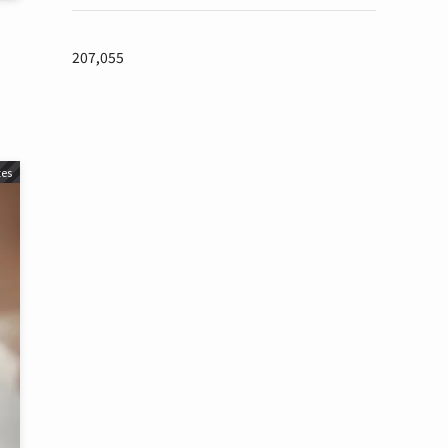
207,055
es