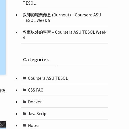
TESOL
教師的職業倦怠 (Burnout) – Coursera ASU
TESOL Week 5
教室以外的學習 – Coursera ASU TESOL Week
4
Categories
Coursera ASU TESOL
CSS FAQ
灣為
Docker
JavaScript
OL
Notes