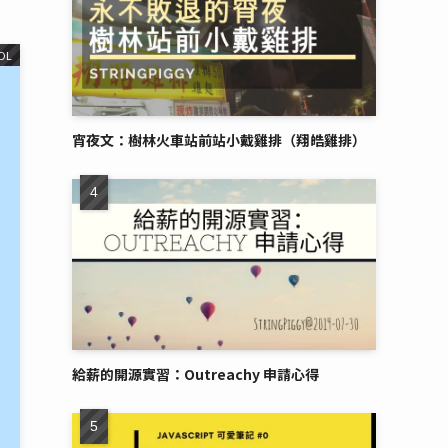
OL
宵夜文：樹林火車站前站小戴雞排（翔皓雞排）
給薪的開源實習：Outreachy 申請心得