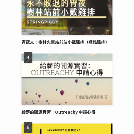
宵夜文：樹林火車站前站小戴雞排（翔皓雞排）
給薪的開源實習：Outreachy 申請心得