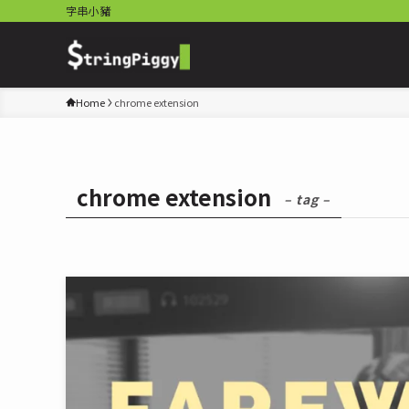
字串小豬
Home
chrome extension
chrome extension
– tag –