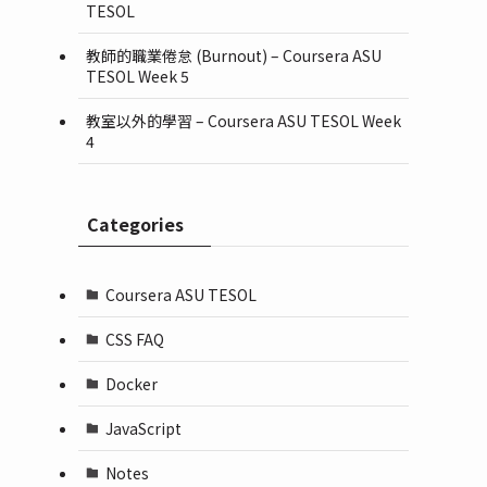
TESOL
教師的職業倦怠 (Burnout) – Coursera ASU
TESOL Week 5
教室以外的學習 – Coursera ASU TESOL Week
4
Categories
Coursera ASU TESOL
CSS FAQ
Docker
JavaScript
Notes