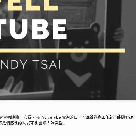
生實習初體驗！ 心得 >>在 VoiceTube 實習的日子：誰說認真工作就不能顧興趣！
不是個感性的人 打不出會讓人熱淚盈...