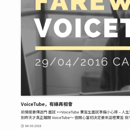
VoiceTube，有緣再相會
前情提要傳送門 面試 >>VoiceTube 實習生面試準備小心得 – 人
到昨天才真正離開 VoiceTube～ 很開心當初決定要來這裡實習 我
04-30-2016