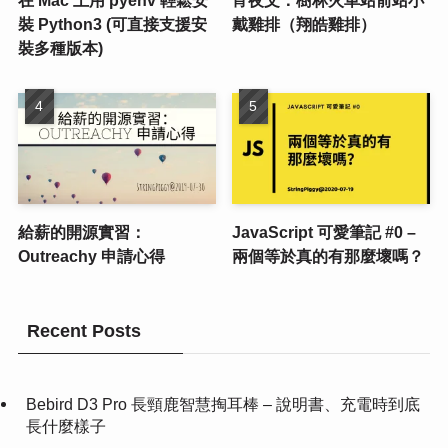
在 Mac 上用 pyenv 輕鬆安
宵夜文：樹林火車站前站小
裝 Python3 (可直接支援安
戴雞排（翔皓雞排）
裝多種版本)
給薪的開源實習：
JavaScript 可愛筆記 #0 –
Outreachy 申請心得
兩個等於真的有那麼壞嗎？
Recent Posts
Bebird D3 Pro 長頸鹿智慧掏耳棒 – 說明書、充電時到底
長什麼樣子