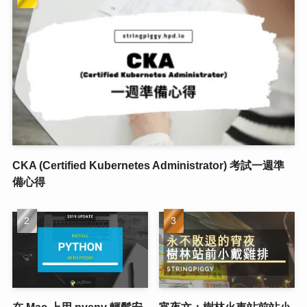
CKA (Certified Kubernetes Administrator) 考試一週準
備心得