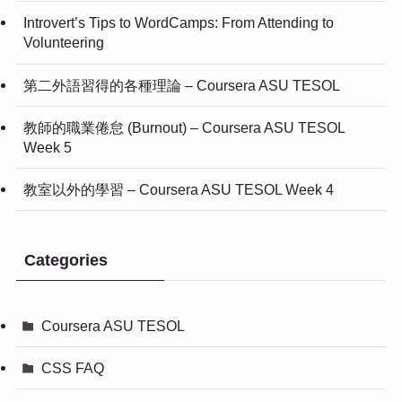
Introvert’s Tips to WordCamps: From Attending to
Volunteering
第二外語習得的各種理論 – Coursera ASU TESOL
教師的職業倦怠 (Burnout) – Coursera ASU TESOL
Week 5
教室以外的學習 – Coursera ASU TESOL Week 4
Categories
Coursera ASU TESOL
CSS FAQ