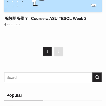
所教即所學？- Coursera ASU TESOL Week 2
01-02-2022
1
2
Popular