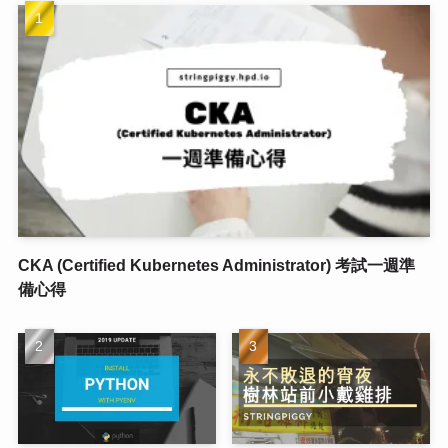
CKA (Certified Kubernetes Administrator) 考試一週準
備心得