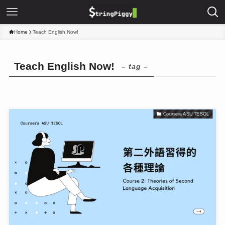
Home
Teach English Now!
Teach English Now!
– tag –
Coursera ASU TESOL