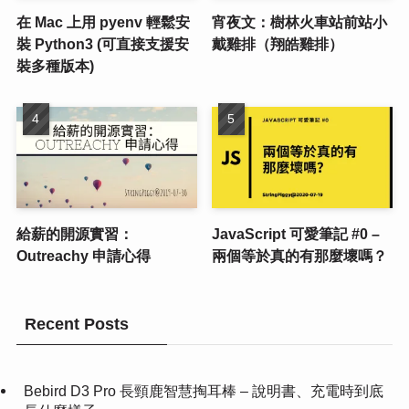
在 Mac 上用 pyenv 輕鬆安
宵夜文：樹林火車站前站小
裝 Python3 (可直接支援安
戴雞排（翔皓雞排）
裝多種版本)
給薪的開源實習：
JavaScript 可愛筆記 #0 –
Outreachy 申請心得
兩個等於真的有那麼壞嗎？
Recent Posts
Bebird D3 Pro 長頸鹿智慧掏耳棒 – 說明書、充電時到底