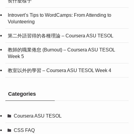
長什麼樣子
Introvert’s Tips to WordCamps: From Attending to
Volunteering
第二外語習得的各種理論 – Coursera ASU TESOL
教師的職業倦怠 (Burnout) – Coursera ASU TESOL
Week 5
教室以外的學習 – Coursera ASU TESOL Week 4
Categories
Coursera ASU TESOL
CSS FAQ