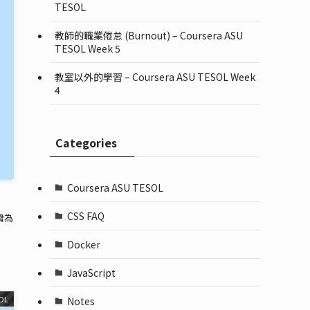
TESOL
教師的職業倦怠 (Burnout) – Coursera ASU
TESOL Week 5
教室以外的學習 – Coursera ASU TESOL Week
4
Categories
Coursera ASU TESOL
CSS FAQ
灣為
Docker
JavaScript
OL
Notes