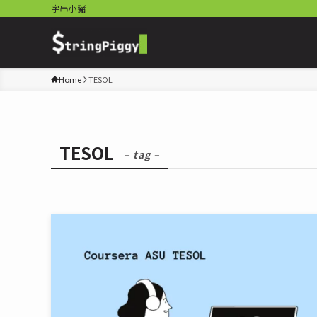
字串小豬
Home
TESOL
TESOL
– tag –