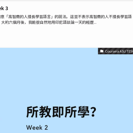
k 3
e learners. 我不同意「高智商的人擅長學習語言」的說法。這並不表示高智商的人不擅長學習語
大約六個月後，我能很自然地用印尼語談論一天的經歷...
Coursera ASU TES