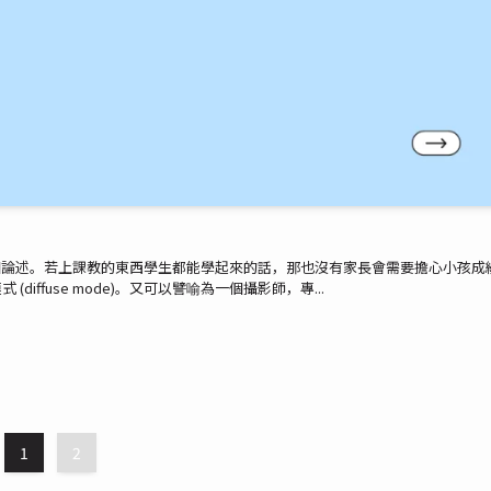
先說結論，我不同意這個論述。若上課教的東西學生都能學起來的話，那也沒有家長會需要擔心小孩成
 (diffuse mode)。又可以譬喻為一個攝影師，專...
1
2