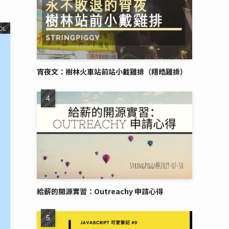
OL
宵夜文：樹林火車站前站小戴雞排（翔皓雞排）
給薪的開源實習：Outreachy 申請心得