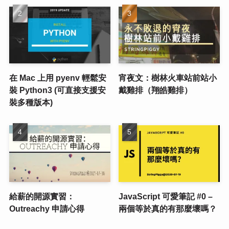
在 Mac 上用 pyenv 輕鬆安
宵夜文：樹林火車站前站小
裝 Python3 (可直接支援安
戴雞排（翔皓雞排）
裝多種版本)
給薪的開源實習：
JavaScript 可愛筆記 #0 –
Outreachy 申請心得
兩個等於真的有那麼壞嗎？