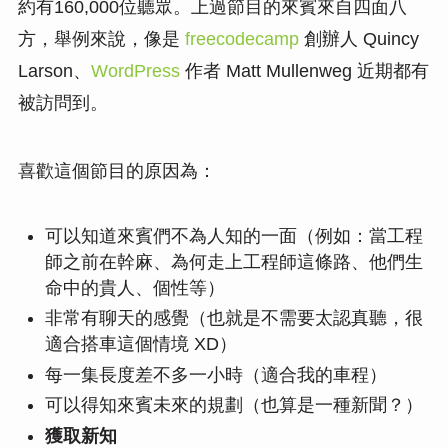
約有160,000位聽眾。上過節目的來賓來自四面八
方，舉例來說，像是
freecodecamp
創辦人 Quincy
Larson、
WordPress
作者 Matt Mullenweg 近期都有
被訪問到。
喜歡這個節目的原因為：
可以知道來賓們不為人知的一面（例如：當工程
師之前在幹麻、為何走上工程師這條路、他們生
命中的貴人、個性等）
非常有聊天的感覺（也就是不需要太認真聽，很
適合搭車這個情境 XD）
每一集長度差不多一小時（適合我的車程）
可以得知來賓未來的規劃（也算是一種新聞？）
獲取新知