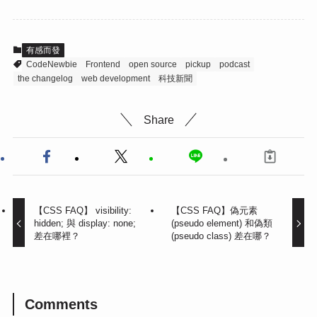
有感而發
CodeNewbie
Frontend
open source
pickup
podcast
the changelog
web development
科技新聞
Share
【CSS FAQ】 visibility:
【CSS FAQ】偽元素
hidden; 與 display: none;
(pseudo element) 和偽類
差在哪裡？
(pseudo class) 差在哪？
Comments