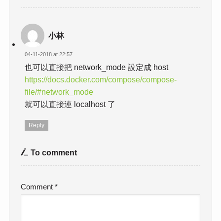
小林
04-11-2018 at 22:57
也可以直接把 network_mode 設定成 host
https://docs.docker.com/compose/compose-
file/#network_mode
就可以直接連 localhost 了
Reply
To comment
Comment
*