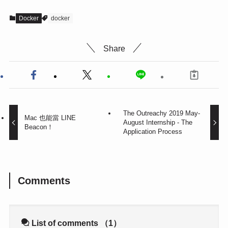
Docker
docker
Share
The Outreachy 2019 May-
Mac 也能當 LINE
August Internship - The
Beacon！
Application Process
Comments
List of comments
（1）