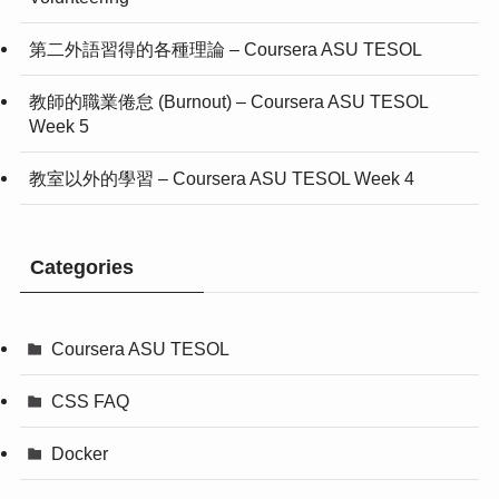
第二外語習得的各種理論 – Coursera ASU TESOL
教師的職業倦怠 (Burnout) – Coursera ASU TESOL
Week 5
教室以外的學習 – Coursera ASU TESOL Week 4
Categories
Coursera ASU TESOL
CSS FAQ
Docker