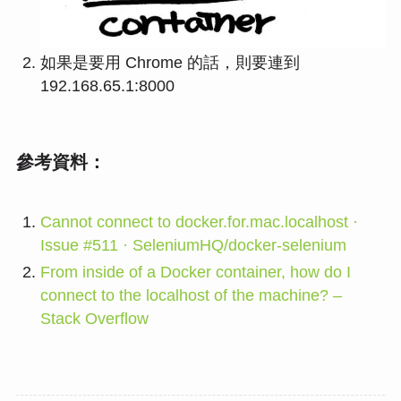
如果是要用 Chrome 的話，則要連到
192.168.65.1:8000
參考資料：
Cannot connect to docker.for.mac.localhost ·
Issue #511 · SeleniumHQ/docker-selenium
From inside of a Docker container, how do I
connect to the localhost of the machine? –
Stack Overflow