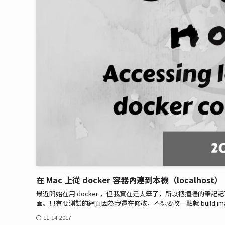
在 Mac 上從 docker 容器內連到本機（localhost）
最近開始在用 docker ，但我實在是太笨了，所以把撞牆的筆記記下
面。只有要測試的網頁因為我還在修改，不想要改一點就 build image，所
11-14-2017