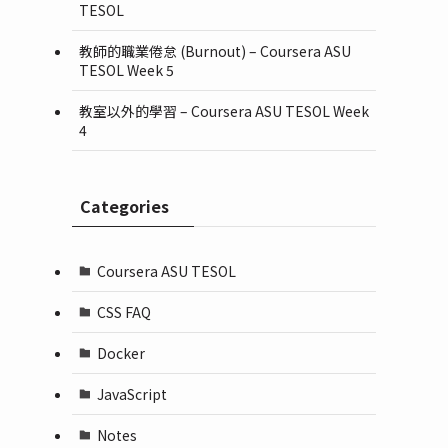
TESOL
教師的職業倦怠 (Burnout) – Coursera ASU
TESOL Week 5
教室以外的學習 – Coursera ASU TESOL Week
4
Categories
Coursera ASU TESOL
CSS FAQ
Docker
JavaScript
Notes