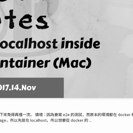
來免得再撞一次。 情境：因為要寫 e2e 的測試，而原本的環境都在 docker 
以先放在 localhost，所以想要從 docker 的 ...