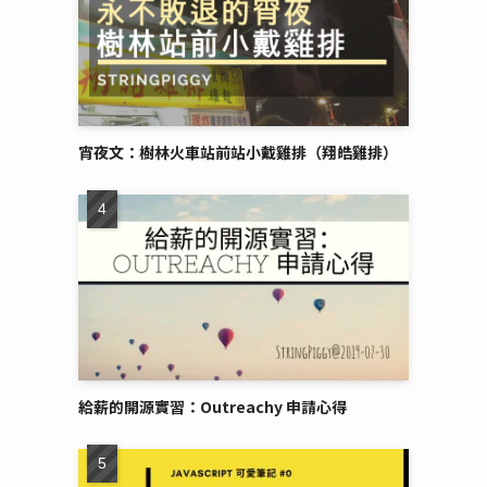
宵夜文：樹林火車站前站小戴雞排（翔皓雞排）
給薪的開源實習：Outreachy 申請心得