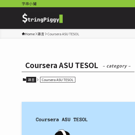
字串小豬
Home
語言
Coursera ASU TESOL
Coursera ASU TESOL
– category –
語言
Coursera ASU TESOL