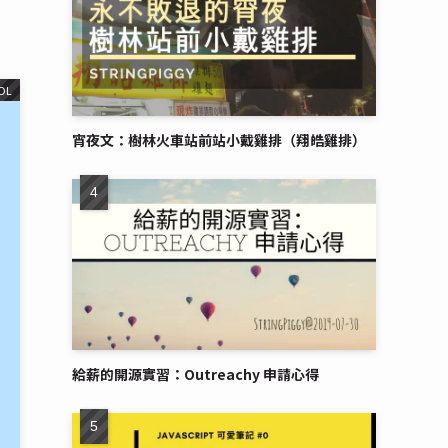
OL
宵夜文：樹林火車站前站小戴雞排（翔皓雞排）
給薪的開源實習：Outreachy 申請心得