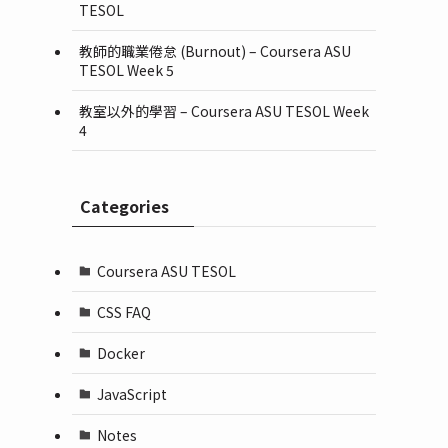
TESOL
教師的職業倦怠 (Burnout) – Coursera ASU
TESOL Week 5
教室以外的學習 – Coursera ASU TESOL Week
4
Categories
Coursera ASU TESOL
CSS FAQ
Docker
JavaScript
Notes