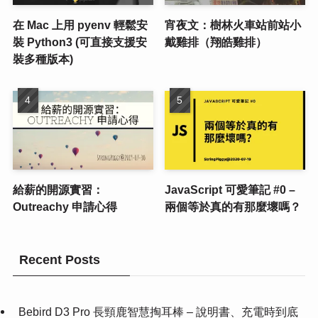
在 Mac 上用 pyenv 輕鬆安
宵夜文：樹林火車站前站小
裝 Python3 (可直接支援安
戴雞排（翔皓雞排）
裝多種版本)
給薪的開源實習：
JavaScript 可愛筆記 #0 –
Outreachy 申請心得
兩個等於真的有那麼壞嗎？
Recent Posts
Bebird D3 Pro 長頸鹿智慧掏耳棒 – 說明書、充電時到底