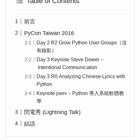
Table of Contents
前言
PyCon Taiwan 2016
Day 2 R2 Grow Python User Groups（沒
有錄影）
Day 3 Keynote Steve Dower –
Intentional Communication
Day 3 R0 Analyzing Chinese Lyrics with
Python
Keynote jserv – Python 導入系統軟體教
學
閃電秀 (Lightning Talk)
結語