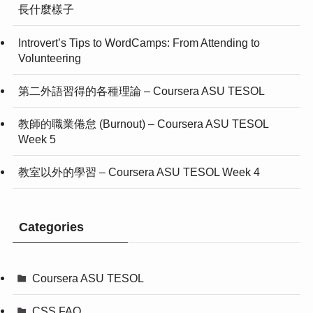
長什麼樣子
Introvert’s Tips to WordCamps: From Attending to
Volunteering
第二外語習得的各種理論 – Coursera ASU TESOL
教師的職業倦怠 (Burnout) – Coursera ASU TESOL
Week 5
教室以外的學習 – Coursera ASU TESOL Week 4
Categories
Coursera ASU TESOL
CSS FAQ