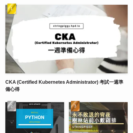
CKA (Certified Kubernetes Administrator) 考試一週準
備心得