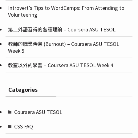
Introvert’s Tips to WordCamps: From Attending to
Volunteering
第二外語習得的各種理論 – Coursera ASU TESOL
教師的職業倦怠 (Burnout) – Coursera ASU TESOL
Week 5
教室以外的學習 – Coursera ASU TESOL Week 4
Categories
Coursera ASU TESOL
CSS FAQ