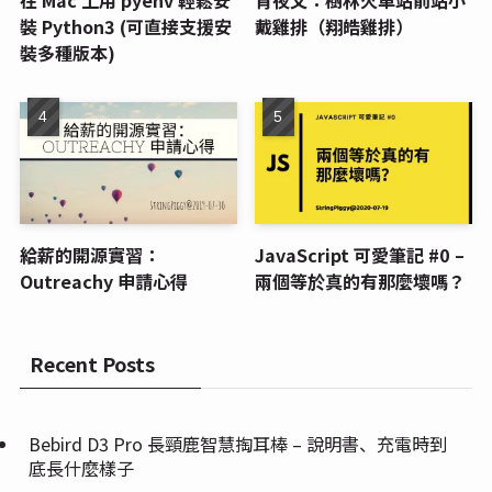
在 Mac 上用 pyenv 輕鬆安
宵夜文：樹林火車站前站小
裝 Python3 (可直接支援安
戴雞排（翔皓雞排）
裝多種版本)
給薪的開源實習：
JavaScript 可愛筆記 #0 –
Outreachy 申請心得
兩個等於真的有那麼壞嗎？
Recent Posts
Bebird D3 Pro 長頸鹿智慧掏耳棒 – 說明書、充電時到
底長什麼樣子