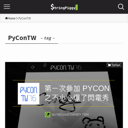
Home
PyConTW
PyConTW
– tag –
Python