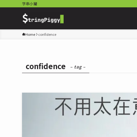
字串小豬
Home
confidence
confidence
– tag –