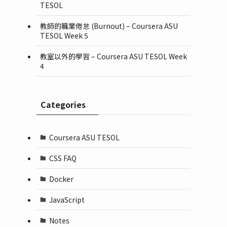
TESOL
教師的職業倦怠 (Burnout) – Coursera ASU
TESOL Week 5
教室以外的學習 – Coursera ASU TESOL Week
4
Categories
Coursera ASU TESOL
CSS FAQ
Docker
JavaScript
Notes