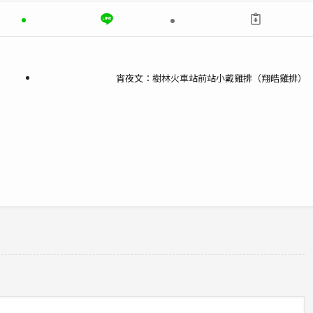
宵夜文：樹林火車站前站小戴雞排（翔皓雞排）