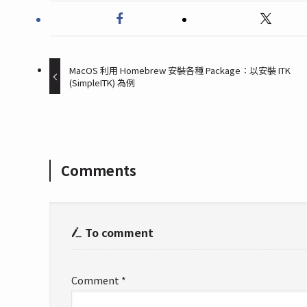
MacOS 利用 Homebrew 安裝各種 Package：以安裝 ITK
(SimpleITK) 為例
Comments
To comment
Comment
*