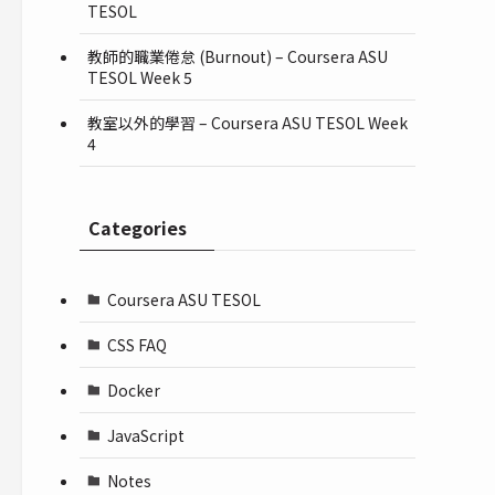
TESOL
教師的職業倦怠 (Burnout) – Coursera ASU
TESOL Week 5
教室以外的學習 – Coursera ASU TESOL Week
4
Categories
Coursera ASU TESOL
CSS FAQ
Docker
JavaScript
Notes