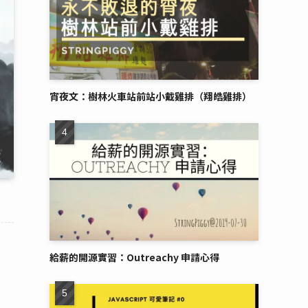
宵夜文：樹林火車站前站小戴雞排（翔皓雞排）
給薪的開源實習：Outreachy 申請心得