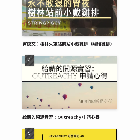
宵夜文：樹林火車站前站小戴雞排（翔皓雞排）
給薪的開源實習：Outreachy 申請心得