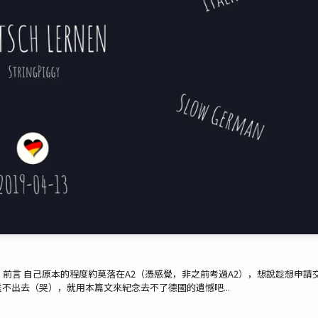
前言 自己原本的程度約莫落在A2（憑感覺，非之前考過A2），想說趁想申請
不出去（哭），就用本篇文來紀念去不了德國的遺憾吧...