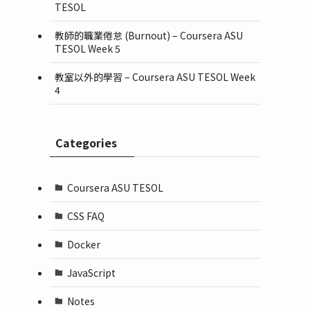
TESOL
教師的職業倦怠 (Burnout) – Coursera ASU
TESOL Week 5
教室以外的學習 – Coursera ASU TESOL Week
4
Categories
Coursera ASU TESOL
CSS FAQ
Docker
JavaScript
Notes