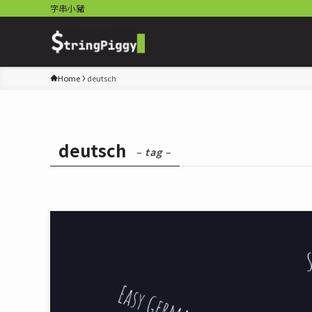
字串小豬
Home
deutsch
deutsch
– tag –