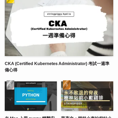
CKA (Certified Kubernetes Administrator) 考試一週準
備心得