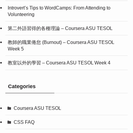
Introvert’s Tips to WordCamps: From Attending to
Volunteering
第二外語習得的各種理論 – Coursera ASU TESOL
教師的職業倦怠 (Burnout) – Coursera ASU TESOL
Week 5
教室以外的學習 – Coursera ASU TESOL Week 4
Categories
Coursera ASU TESOL
CSS FAQ