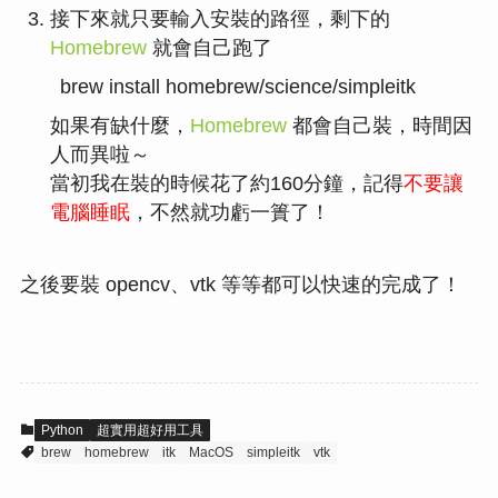
接下來就只要輸入安裝的路徑，剩下的
Homebrew
就會自己跑了
brew install homebrew/science/simpleitk
如果有缺什麼，
Homebrew
都會自己裝，時間因
人而異啦～
當初我在裝的時候花了約160分鐘，記得
不要讓
電腦睡眠
，不然就功虧一簣了！
之後要裝 opencv、vtk 等等都可以快速的完成了！
Python
超實用超好用工具
brew
homebrew
itk
MacOS
simpleitk
vtk