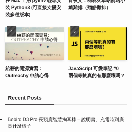
在 Mac 上用 pyenv 輕鬆安
宵夜文：樹林火車站前站小
裝 Python3 (可直接支援安
戴雞排（翔皓雞排）
裝多種版本)
給薪的開源實習：
JavaScript 可愛筆記 #0 –
Outreachy 申請心得
兩個等於真的有那麼壞嗎？
Recent Posts
Bebird D3 Pro 長頸鹿智慧掏耳棒 – 說明書、充電時到底
長什麼樣子