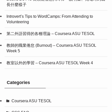
長什麼樣子
Introvert’s Tips to WordCamps: From Attending to
Volunteering
第二外語習得的各種理論 – Coursera ASU TESOL
教師的職業倦怠 (Burnout) – Coursera ASU TESOL
Week 5
教室以外的學習 – Coursera ASU TESOL Week 4
Categories
Coursera ASU TESOL