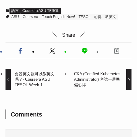
語言
Coursera ASU TESOL
ASU
Coursera
Teach English Now!
TESOL
心得
教英文
Share
會說英文就可以教英文
CKA (Certified Kubernetes
嗎？- Coursera ASU
Administrator) 考試一週準
TESOL Week 1
備心得
Comments