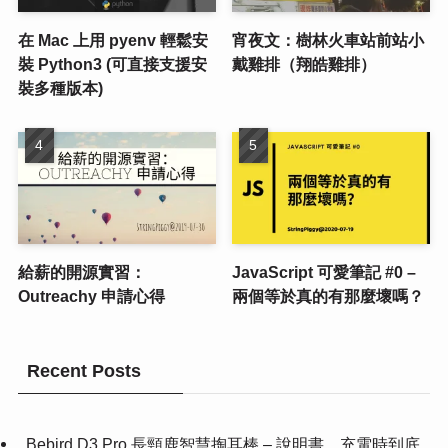
在 Mac 上用 pyenv 輕鬆安
宵夜文：樹林火車站前站小
裝 Python3 (可直接支援安
戴雞排（翔皓雞排）
裝多種版本)
給薪的開源實習：
JavaScript 可愛筆記 #0 –
Outreachy 申請心得
兩個等於真的有那麼壞嗎？
Recent Posts
Bebird D3 Pro 長頸鹿智慧掏耳棒 – 說明書、充電時到底