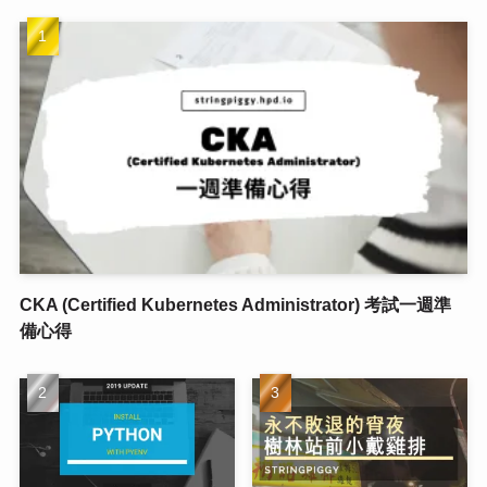
CKA (Certified Kubernetes Administrator) 考試一週準
備心得