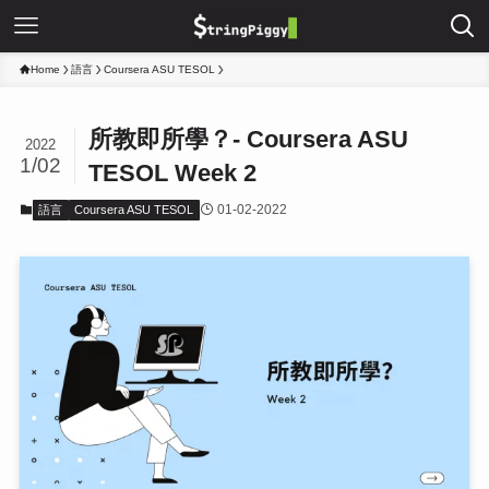
Home
語言
Coursera ASU TESOL
所教即所學？- Coursera ASU
2022
1/02
TESOL Week 2
01-02-2022
語言
Coursera ASU TESOL